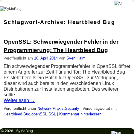
SyMaBlog
Zum Inhalt wechseln
Zum sekundären Inhalt wechseln
Schlagwort-Archive:
Heartbleed Bug
OpenSSL: Schwerwiegender Fehler in der
Programmierung: The Heartbleed Bug
Veröffentlicht am
10. April 2014
von
Sven Halm
Ein schwerwiegender Programmierfehler in OpenSSL öffnet
einem Angreifer zur Zeit Tür und Tor: The Heartbleed Bug
Es steht bereits ein Patch für OpenSSL zur Verfügung,
dieser wird auch bereits in den verschiedenen Linux
Distributionen zur Installation angeboten. Des weiteren
sollte …
Weiterlesen
→
Veröffentlicht unter
Network
,
Praxis
,
Security
|
Verschlagwortet mit
Heartbleed Bug
,
openSSL
,
SSL
|
Kommentar hinterlassen
© 2026 -
SyMaBlog