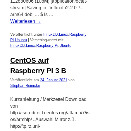
112830606 (108M) [application/octet-
stream] Saving to: ‘influxdb2-2.0.7-
arm64.deb’ … $ ls …
Weiterlesen
→
Veröffentlicht unter
InfluxDB
,
Linux
,
Raspberry
Pi
,
Ubuntu
|
Verschlagwortet mit
InfluxDB
,
Linux
,
Raspberry Pi
,
Ubuntu
CentOS auf
Raspberry Pi 3 B
Veröffentlicht am
24. Januar 2021
von
Stephan Reinicke
Kurzanleitung / Merkzettel Download
von
http://isoredirect.centos.org/altarch/7/is
os/armhfp/ ..Auswahl Mirror z.B.
http://ftp.rz.uni-