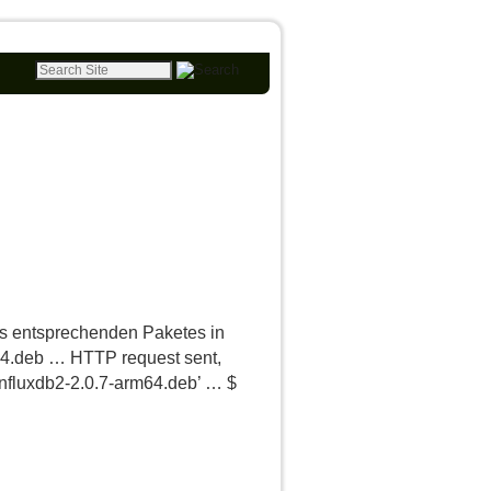
es entsprechenden Paketes in
rm64.deb … HTTP request sent,
influxdb2-2.0.7-arm64.deb’ … $