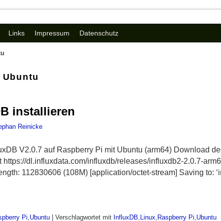
Links
Impressum
Datenschutz
tu
:
Ubuntu
B installieren
ephan Reinicke
nfluxDB V2.0.7 auf Raspberry Pi mit Ubuntu (arm64) Download d
t https://dl.influxdata.com/influxdb/releases/influxdb2-2.0.7-a
gth: 112830606 (108M) [application/octet-stream] Saving to: ‘
pberry Pi
,
Ubuntu
|
Verschlagwortet mit
InfluxDB
,
Linux
,
Raspberry Pi
,
Ubuntu