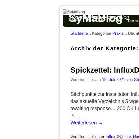
SyMaBlog
Systems Management Blog
Zum Inhalt wechseln
Zum sekundären Inhalt wechseln
Home
Theorie
Praxis
Team
Startseite
→Kategorien
Praxis
→
Ubun
Archiv der Kategorie
Spickzettel: InfluxD
Veröffentlicht am
18. Juli 2021
von
St
Stichpunkte zur Installation I
das aktuelle Verzeichnis $ wge
awaiting response… 200 OK Len
ls …
Weiterlesen
→
Veröffentlicht unter
InfluxDB
,
Linux
,
Ras