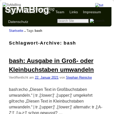
SyMaBlog
Systems Management Blog
Zum Inhalt wechseln
Zum sekundären Inhalt wechseln
Home
Theorie
Praxis
Team
Links
Impressum
Datenschutz
Startseite
→Tags
bash
Schlagwort-Archive:
bash
bash: Ausgabe in Groß- oder
Kleinbuchstaben umwandeln
Veröffentlicht am
22. Januar 2021
von
Stephan Reinicke
bash:echo „Diesen Text in Großbuchstaben
umwandeln.“ | tr ‚[:lower:]‘ ‚[:upper:]‘ umgekehrt
gilt:echo „Diesen Text in Kleinbuchstaben
umwandeln.“ | tr ‚[:upper:]‘ ‚[:lower:]‘ alternativ: tr ‚[:A-
Z:]‘ ‚[:a-z:]‘ schon gewusst? …