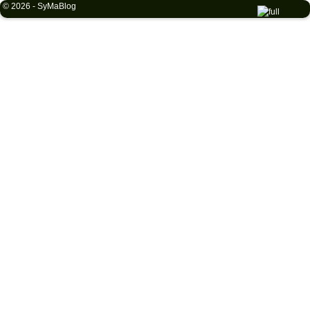
© 2026 -
SyMaBlog