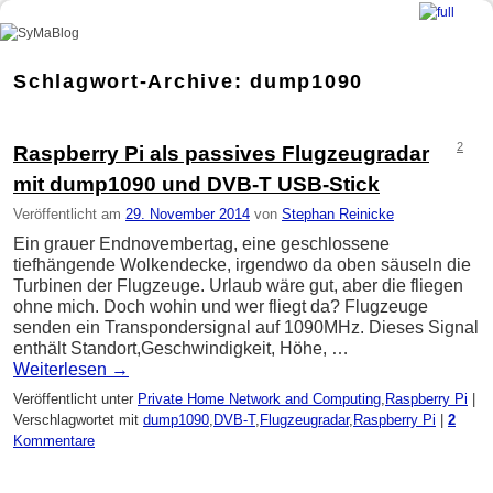
SyMaBlog
Zum Inhalt wechseln
Zum sekundären Inhalt wechseln
Schlagwort-Archive:
dump1090
2
Raspberry Pi als passives Flugzeugradar
mit dump1090 und DVB-T USB-Stick
Veröffentlicht am
29. November 2014
von
Stephan Reinicke
Ein grauer Endnovembertag, eine geschlossene
tiefhängende Wolkendecke, irgendwo da oben säuseln die
Turbinen der Flugzeuge. Urlaub wäre gut, aber die fliegen
ohne mich. Doch wohin und wer fliegt da? Flugzeuge
senden ein Transpondersignal auf 1090MHz. Dieses Signal
enthält Standort,Geschwindigkeit, Höhe, …
Weiterlesen
→
Veröffentlicht unter
Private Home Network and Computing
,
Raspberry Pi
|
Verschlagwortet mit
dump1090
,
DVB-T
,
Flugzeugradar
,
Raspberry Pi
|
2
Kommentare