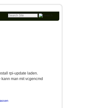
tall rpi-update laden.
re kann man mit vcgencmd
lassen