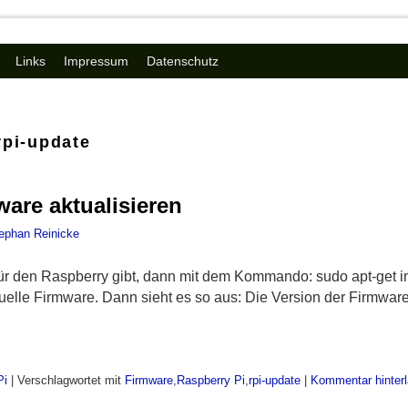
Links
Impressum
Datenschutz
rpi-update
ware aktualisieren
ephan Reinicke
r den Raspberry gibt, dann mit dem Kommando: sudo apt-get ins
tuelle Firmware. Dann sieht es so aus: Die Version der Firmwa
Pi
|
Verschlagwortet mit
Firmware
,
Raspberry Pi
,
rpi-update
|
Kommentar hinter