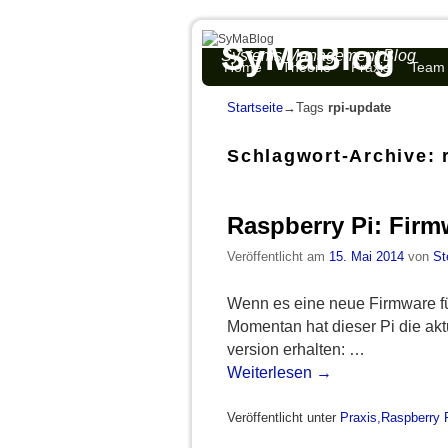
SyMaBlog
Systems Management Blog
Zum Inhalt wechseln
Zum sekundären Inhalt wechseln
Home
Theorie
Praxis
Team
Startseite
→Tags
rpi-update
Schlagwort-Archive:
Raspberry Pi: Firm
Veröffentlicht am
15. Mai 2014
von
St
Wenn es eine neue Firmware fü
Momentan hat dieser Pi die ak
version erhalten: …
Weiterlesen
→
Veröffentlicht unter
Praxis
,
Raspberry 