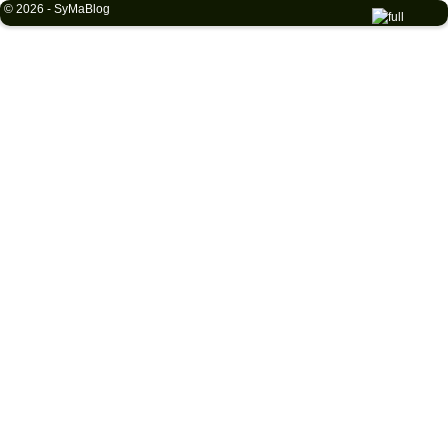
© 2026 -
SyMaBlog