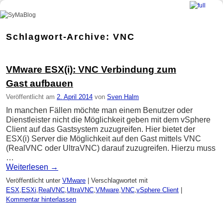
SyMaBlog
Zum Inhalt wechseln
Zum sekundären Inhalt wechseln
Schlagwort-Archive:
VNC
VMware ESX(i): VNC Verbindung zum
Gast aufbauen
Veröffentlicht am
2. April 2014
von
Sven Halm
In manchen Fällen möchte man einem Benutzer oder
Dienstleister nicht die Möglichkeit geben mit dem vSphere
Client auf das Gastsystem zuzugreifen. Hier bietet der
ESX(i) Server die Möglichkeit auf den Gast mittels VNC
(RealVNC oder UltraVNC) darauf zuzugreifen. Hierzu muss
…
Weiterlesen
→
Veröffentlicht unter
VMware
|
Verschlagwortet mit
ESX
,
ESXi
,
RealVNC
,
UltraVNC
,
VMware
,
VNC
,
vSphere Client
|
Kommentar hinterlassen