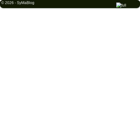
© 2026 -
SyMaBlog