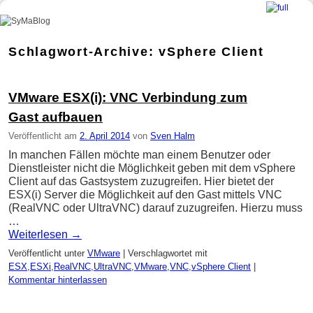
SyMaBlog
Zum Inhalt wechseln
Zum sekundären Inhalt wechseln
Schlagwort-Archive:
vSphere Client
VMware ESX(i): VNC Verbindung zum
Gast aufbauen
Veröffentlicht am
2. April 2014
von
Sven Halm
In manchen Fällen möchte man einem Benutzer oder
Dienstleister nicht die Möglichkeit geben mit dem vSphere
Client auf das Gastsystem zuzugreifen. Hier bietet der
ESX(i) Server die Möglichkeit auf den Gast mittels VNC
(RealVNC oder UltraVNC) darauf zuzugreifen. Hierzu muss
…
Weiterlesen
→
Veröffentlicht unter
VMware
|
Verschlagwortet mit
ESX
,
ESXi
,
RealVNC
,
UltraVNC
,
VMware
,
VNC
,
vSphere Client
|
Kommentar hinterlassen