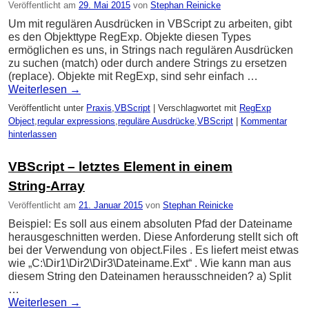
Veröffentlicht am
29. Mai 2015
von
Stephan Reinicke
Um mit regulären Ausdrücken in VBScript zu arbeiten, gibt
es den Objekttype RegExp. Objekte diesen Types
ermöglichen es uns, in Strings nach regulären Ausdrücken
zu suchen (match) oder durch andere Strings zu ersetzen
(replace). Objekte mit RegExp, sind sehr einfach …
Weiterlesen
→
Veröffentlicht unter
Praxis
,
VBScript
|
Verschlagwortet mit
RegExp
Object
,
regular expressions
,
reguläre Ausdrücke
,
VBScript
|
Kommentar
hinterlassen
VBScript – letztes Element in einem
String-Array
Veröffentlicht am
21. Januar 2015
von
Stephan Reinicke
Beispiel: Es soll aus einem absoluten Pfad der Dateiname
herausgeschnitten werden. Diese Anforderung stellt sich oft
bei der Verwendung von object.Files . Es liefert meist etwas
wie „C:\Dir1\Dir2\Dir3\Dateiname.Ext“ . Wie kann man aus
diesem String den Dateinamen herausschneiden? a) Split
…
Weiterlesen
→