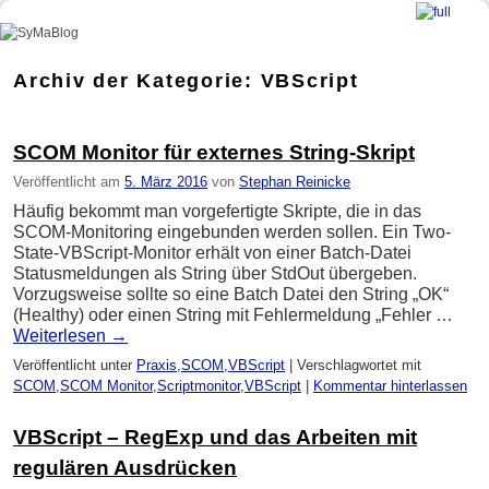
SyMaBlog
Zum Inhalt wechseln
Zum sekundären Inhalt wechseln
Archiv der Kategorie:
VBScript
SCOM Monitor für externes String-Skript
Veröffentlicht am
5. März 2016
von
Stephan Reinicke
Häufig bekommt man vorgefertigte Skripte, die in das
SCOM-Monitoring eingebunden werden sollen. Ein Two-
State-VBScript-Monitor erhält von einer Batch-Datei
Statusmeldungen als String über StdOut übergeben.
Vorzugsweise sollte so eine Batch Datei den String „OK“
(Healthy) oder einen String mit Fehlermeldung „Fehler …
Weiterlesen
→
Veröffentlicht unter
Praxis
,
SCOM
,
VBScript
|
Verschlagwortet mit
SCOM
,
SCOM Monitor
,
Scriptmonitor
,
VBScript
|
Kommentar hinterlassen
VBScript – RegExp und das Arbeiten mit
regulären Ausdrücken