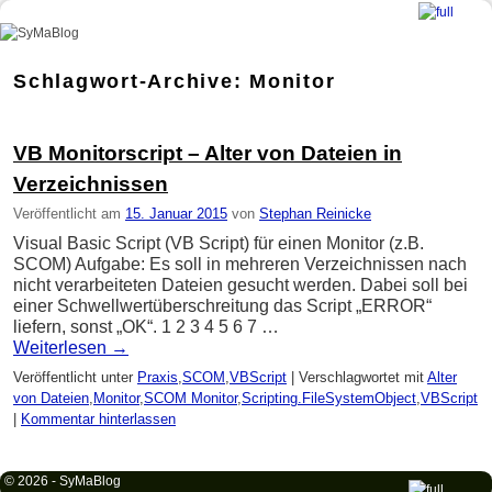
SyMaBlog
Zum Inhalt wechseln
Zum sekundären Inhalt wechseln
Schlagwort-Archive:
Monitor
VB Monitorscript – Alter von Dateien in
Verzeichnissen
Veröffentlicht am
15. Januar 2015
von
Stephan Reinicke
Visual Basic Script (VB Script) für einen Monitor (z.B.
SCOM) Aufgabe: Es soll in mehreren Verzeichnissen nach
nicht verarbeiteten Dateien gesucht werden. Dabei soll bei
einer Schwellwertüberschreitung das Script „ERROR“
liefern, sonst „OK“. 1 2 3 4 5 6 7 …
Weiterlesen
→
Veröffentlicht unter
Praxis
,
SCOM
,
VBScript
|
Verschlagwortet mit
Alter
von Dateien
,
Monitor
,
SCOM Monitor
,
Scripting.FileSystemObject
,
VBScript
|
Kommentar hinterlassen
© 2026 -
SyMaBlog