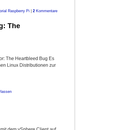
orial Raspberry Pi
|
2
Kommentare
g: The
Tor: The Heartbleed Bug Es
en Linux Distributionen zur
rlassen
 mit dem vSphere Client auf