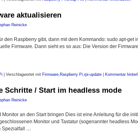
ware aktualisieren
ephan Reinicke
r den Raspberry gibt, dann mit dem Kommando: sudo apt-get ins
tuelle Firmware. Dann sieht es so aus: Die Version der Firmwa
Pi
|
Verschlagwortet mit
Firmware
,
Raspberry Pi
,
rpi-update
|
Kommentar hinter
e Schritte / Start im headless mode
ephan Reinicke
onitor an den Start bringen Dies ist eine Anleitung für die initi
geschlossenen Monitor und Tastatur (sogenannter headless Mo
n Spezialfall …