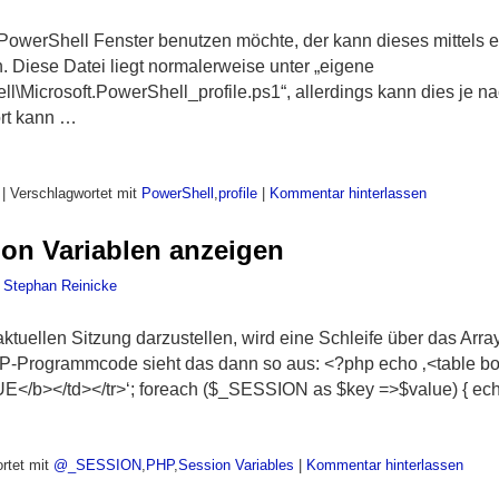
owerShell Fenster benutzen möchte, der kann dieses mittels ei
 Diese Datei liegt normalerweise unter „eigene
Microsoft.PowerShell_profile.ps1“, allerdings kann dies je 
ort kann …
|
Verschlagwortet mit
PowerShell
,
profile
|
Kommentar hinterlassen
ion Variablen anzeigen
n
Stephan Reinicke
ktuellen Sitzung darzustellen, wird eine Schleife über das A
HP-Programmcode sieht das dann so aus: <?php echo ‚<table bor
/b></td></tr>‘; foreach ($_SESSION as $key =>$value) { ec
rtet mit
@_SESSION
,
PHP
,
Session Variables
|
Kommentar hinterlassen