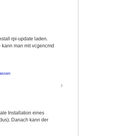
tall rpi-update laden.
re kann man mit vcgencmd
lassen
2
ale Installation eines
dus). Danach kann der