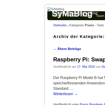
SyMaBlog
Systems Management Blog
Zum Inhalt wechseln
Zum sekundären Inhalt wechseln
Home
Theorie
Praxis
Team
Startseite
→Kategorien
Praxis
- Seite
Archiv der Kategorie
←
Ältere Beiträge
Artikelnavigation
Raspberry Pi: Swap
Veröffentlicht am
17. Mai 2014
von
St
Der Raspberry Pi Model B hat 
speicherfressenden Anwendunge
Standard …
Weiterlesen
→
Veröffentlicht unter
Praxis
,
Raspberry 