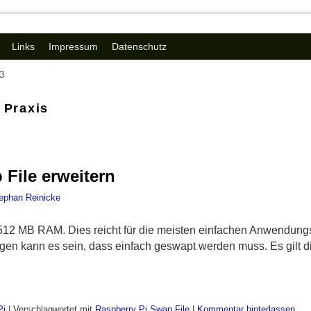
Links
Impressum
Datenschutz
 3
:
Praxis
 File erweitern
ephan Reinicke
512 MB RAM. Dies reicht für die meisten einfachen Anwendungs
n kann es sein, dass einfach geswapt werden muss. Es gilt 
Pi
|
Verschlagwortet mit
Raspberry Pi
,
Swap File
|
Kommentar hinterlassen