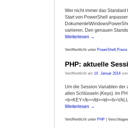
Wer nicht immer das Standard P
Start von PowerShell anpassen.
Dokumente\WindowsPowerShell\
variieren. Den genauen Stand
Weiterlesen
→
Veröffentlicht unter
PowerShell
,
Praxis
PHP: aktuelle Sess
Veröffentlicht am
10. Januar 2014
vo
Um die Session Variablen der a
allen Schlüsseln (Keys). Im P
<b>KEY</b></td><td><b>VALUE<
Weiterlesen
→
Veröffentlicht unter
PHP
|
Verschlagwo