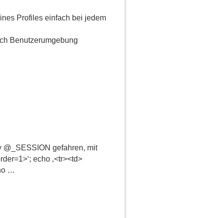
nes Profiles einfach bei jedem
nach Benutzerumgebung
rray @_SESSION gefahren, mit
der=1>‘; echo ‚<tr><td>
ho …