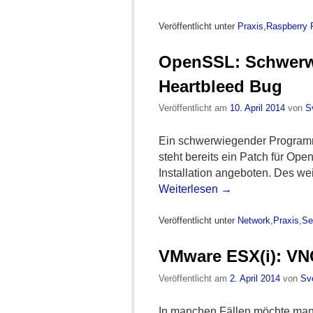
Veröffentlicht unter
Praxis
,
Raspberry 
OpenSSL: Schwerwi
Heartbleed Bug
Veröffentlicht am
10. April 2014
von
S
Ein schwerwiegender Programmi
steht bereits ein Patch für Ope
Installation angeboten. Des we
Weiterlesen
→
Veröffentlicht unter
Network
,
Praxis
,
Se
VMware ESX(i): VN
Veröffentlicht am
2. April 2014
von
Sv
In manchen Fällen möchte man 