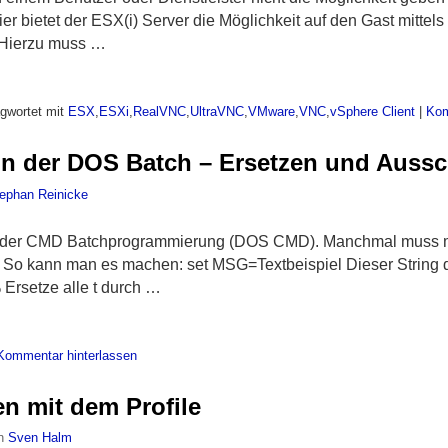
er bietet der ESX(i) Server die Möglichkeit auf den Gast mitt
 Hierzu muss …
gwortet mit
ESX
,
ESXi
,
RealVNC
,
UltraVNC
,
VMware
,
VNC
,
vSphere Client
|
Kom
in der DOS Batch – Ersetzen und Auss
ephan Reinicke
n der CMD Batchprogrammierung (DOS CMD). Manchmal muss m
 So kann man es machen: set MSG=Textbeispiel Dieser String di
Ersetze alle t durch …
Kommentar hinterlassen
en mit dem Profile
n
Sven Halm