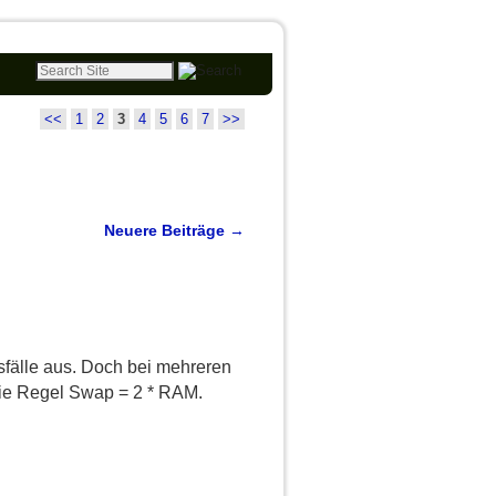
<<
1
2
3
4
5
6
7
>>
Neuere Beiträge
→
fälle aus. Doch bei mehreren
die Regel Swap = 2 * RAM.