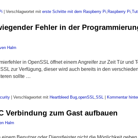
Pi
|
Verschlagwortet mit
erste Schritte mit dem Raspberry Pi
,
Raspberry Pi
,
Tut
egender Fehler in der Programmierun
ven Halm
erfehler in OpenSSL öffnet einem Angreifer zur Zeit Tür und 
nSSL zur Verfügung, dieser wird auch bereits in den verschieden
iteren sollte …
curity
|
Verschlagwortet mit
Heartbleed Bug
,
openSSL
,
SSL
|
Kommentar hinte
C Verbindung zum Gast aufbauen
en Halm
einem Benutzer oder Dienstleister nicht die Möglichkeit geben