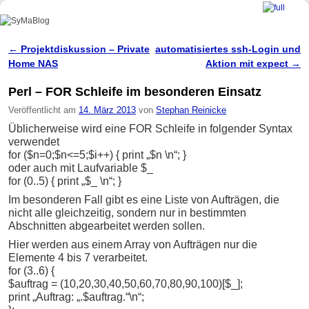
SyMaBlog
Zum Inhalt wechseln
Zum sekundären Inhalt wechseln
←
Projektdiskussion – Private
automatisiertes ssh-Login und
Artikelnavigation
Home NAS
Aktion mit expect
→
Perl – FOR Schleife im besonderen Einsatz
Veröffentlicht am
14. März 2013
von
Stephan Reinicke
Üblicherweise wird eine FOR Schleife in folgender Syntax
verwendet
for ($n=0;$n<=5;$i++) { print „$n \n“; }
oder auch mit Laufvariable $_
for (0..5) { print „$_ \n“; }
Im besonderen Fall gibt es eine Liste von Aufträgen, die
nicht alle gleichzeitig, sondern nur in bestimmten
Abschnitten abgearbeitet werden sollen.
Hier werden aus einem Array von Aufträgen nur die
Elemente 4 bis 7 verarbeitet.
for (3..6) {
$auftrag = (10,20,30,40,50,60,70,80,90,100)[$_];
print „Auftrag: „.$auftrag.“\n“;