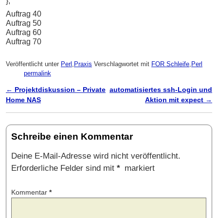
};
Auftrag 40
Auftrag 50
Auftrag 60
Auftrag 70
Veröffentlicht unter
Perl
,
Praxis
Verschlagwortet mit
FOR Schleife
,
Perl
permalink
←
Projektdiskussion – Private
automatisiertes ssh-Login und
Artikelnavigation
Home NAS
Aktion mit expect
→
Schreibe einen Kommentar
Deine E-Mail-Adresse wird nicht veröffentlicht.
Erforderliche Felder sind mit
*
markiert
Kommentar
*